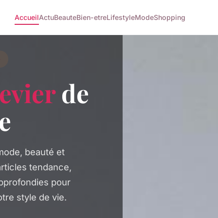
Accueil
Actu
Beaute
Bien-etre
Lifestyle
Mode
Shopping
e
levier
de
le
 mode, beauté et
rticles tendance,
approfondies pour
tre style de vie.